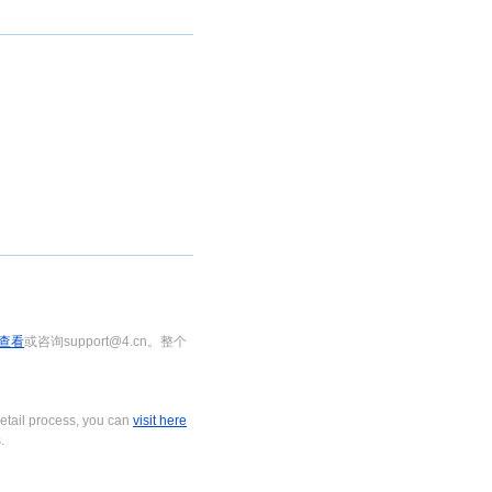
查看
或咨询support@4.cn。整个
tail process, you can
visit here
.