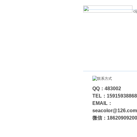
ci
QQ：483002
TEL：15915938868
EMAIL：
seacolor@126.com
微信：1862090920